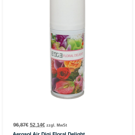
96,87
€
52,14
€
zzgl. MwSt
Aerosol Air Digi Floral Delight