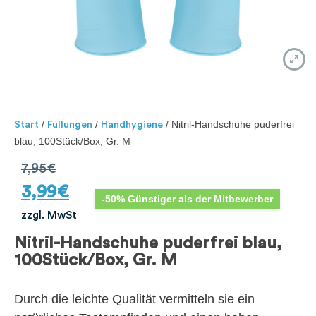
/
/
/ Nitril-Handschuhe puderfrei
Start
Füllungen
Handhygiene
blau, 100Stück/Box, Gr. M
7,95
€
3,99
€
-50% Günstiger als der Mitbewerber
zzgl. MwSt
Nitril-Handschuhe puderfrei blau,
100Stück/Box, Gr. M
Durch die leichte Qualität vermitteln sie ein