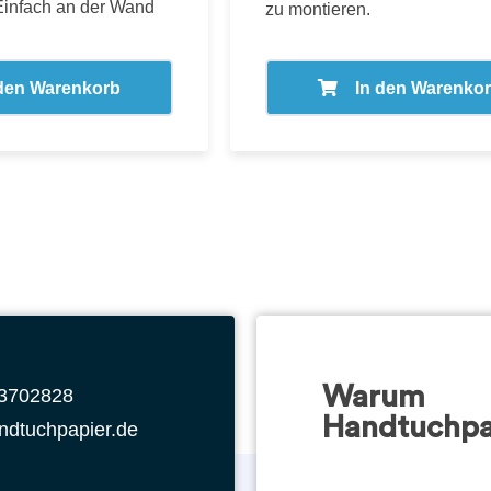
Einfach an der Wand
zu montieren.
 den Warenkorb
In den Warenko
Warum
 3702828
Handtuchpa
ndtuchpapier.de