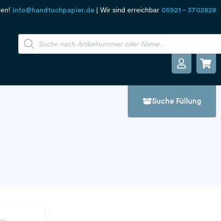
den!
| Wir sind erreichbar
info@handtuchpapier.de
05921 – 3702828
Suche Füllung