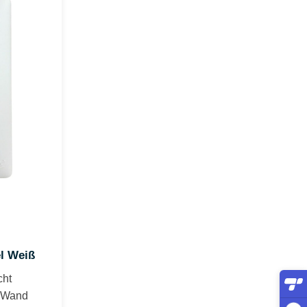
l Weiß
cht
r Wand