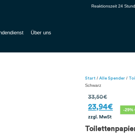
Reaktionszeit 24 Stun
ndendienst
Über uns
/
/
Start
Alle Spender
To
Schwarz
33,50
€
23,94
€
-29% 
zzgl. MwSt
Toilettenpapi