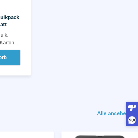
Bulkpack
att
ulk.
Karton...
orb
Alle ansehen ❯
9,8