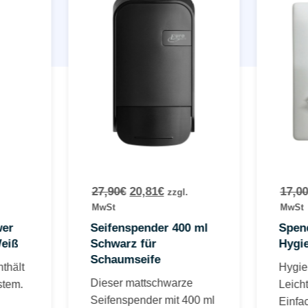
27,90
€
20,81
€
17,00
zzgl.
MwSt
MwSt
wer
Seifenspender 400 ml
Spend
eiß
Schwarz für
Hygi
Schaumseife
thält
Hygie
Dieser mattschwarze
stem.
Leicht
Seifenspender mit 400 ml
Einfa