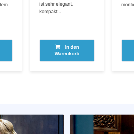
ist sehr elegant,
em....
monti
kompakt...
In den
Warenkorb