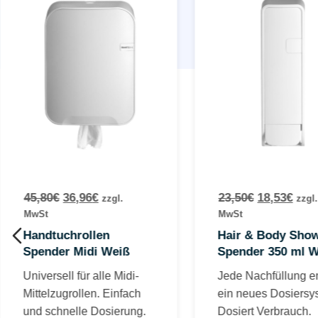
45,80
€
36,96
€
23,50
€
18,53
€
zzgl.
zzgl.
MwSt
MwSt
Handtuchrollen
Hair & Body Sho
Spender Midi Weiß
Spender 350 ml W
Universell für alle Midi-
Jede Nachfüllung en
Mittelzugrollen. Einfach
ein neues Dosiersy
und schnelle Dosierung.
Dosiert Verbrauch.