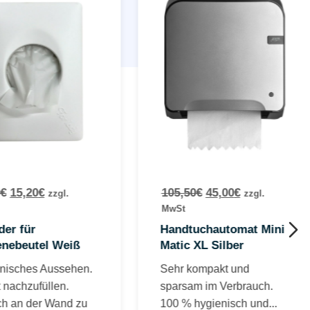
€
15,20
€
105,50
€
45,00
€
zzgl.
zzgl.
MwSt
er für
Handtuchautomat Mini
enebeutel Weiß
Matic XL Silber
nisches Aussehen.
Sehr kompakt und
 nachzufüllen.
sparsam im Verbrauch.
ch an der Wand zu
100 % hygienisch und...