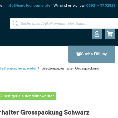
den!
| Wir sind erreichbar
info@handtuchpapier.de
05921 – 3702828
Suche Füllung
/ Toilettenpapierhalter Grosspackung
ilettenpapierspender
Günstiger als der Mitbewerber
erhalter Grosspackung Schwarz