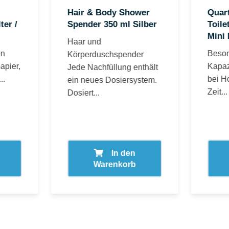
Hair & Body Shower
Quar
ter /
Spender 350 ml Silber
Toile
Mini
Haar und
en
Beson
Körperduschspender
apier,
Kapazi
Jede Nachfüllung enthält
..
bei Ho
ein neues Dosiersystem.
Zeit...
Dosiert...
In den
Warenkorb