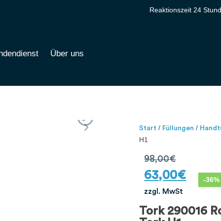
Reaktionszeit 24 Stun
ndendienst
Über uns
/
/
Start
Füllungen
Handt
H1
98,00
€
63,00
€
-36%
zzgl. MwSt
Tork 290016 R