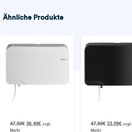
Ähnliche Produkte
47,50
€
36,49
€
47,50
€
33,09
€
zzgl.
zzgl.
MwSt
MwSt