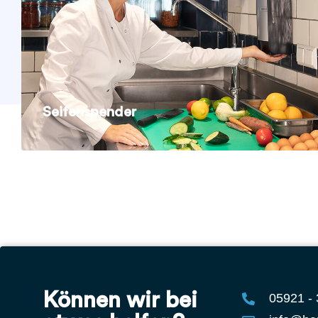
Seifenspender
Können wir bei
05921 -