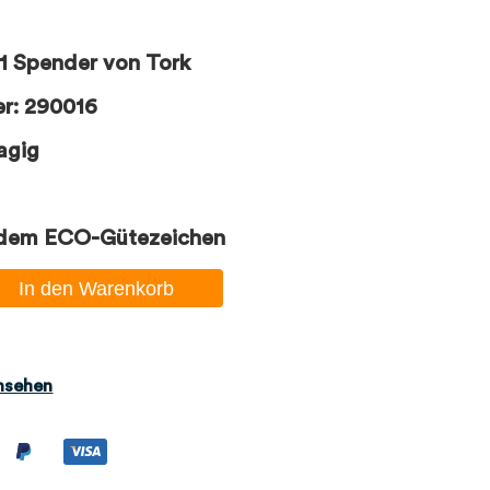
H1 Spender von Tork
er: 290016
agig
 dem ECO-Gütezeichen
In den Warenkorb
nsehen