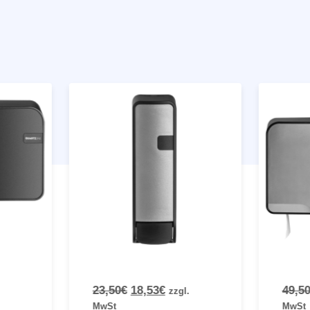
23,50
€
18,53
€
49,50
zzgl.
MwSt
MwSt