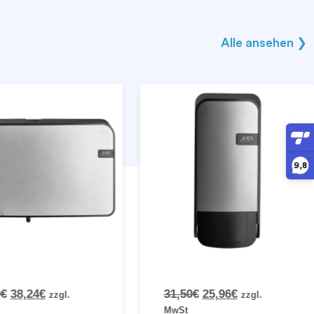
Alle ansehen ❯
9,8
€
38,24
€
31,50
€
25,96
€
zzgl.
zzgl.
MwSt