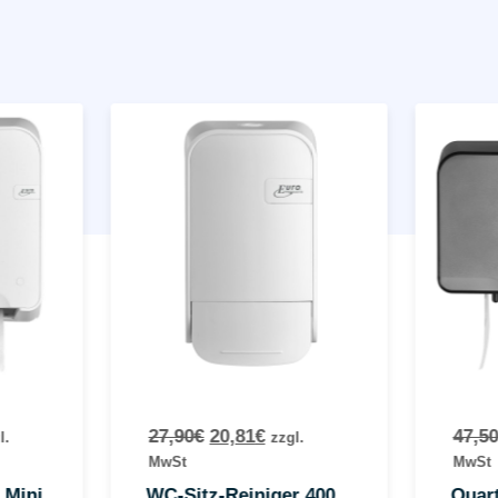
27,90
€
20,81
€
47,50
l.
zzgl.
MwSt
MwSt
 Mini
WC-Sitz-Reiniger 400
Quar