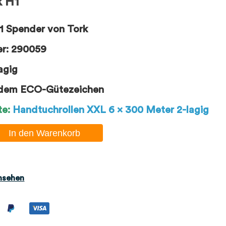
k H1
H1 Spender von Tork
er: 290059
agig
 dem ECO-Gütezeichen
te:
Handtuchrollen XXL 6 x 300 Meter 2-lagig
In den Warenkorb
nsehen