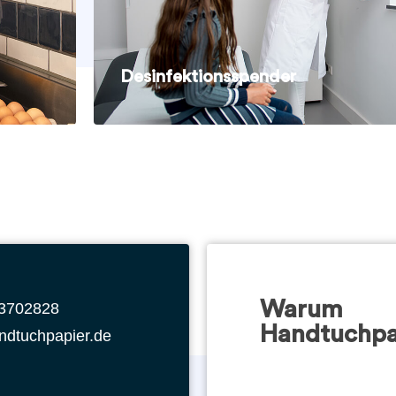
Desinfektionsspender
Warum
 3702828
Handtuchpa
ndtuchpapier.de