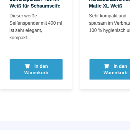
Weiß für Schaumseife
Matic XL Weiß
Dieser weiße
Sehr kompakt und
Seifenspender mit 400 ml
sparsam im Verbrau
ist sehr elegant,
100 % hygienisch un
kompakt...
In den
In den
Warenkorb
Warenkorb