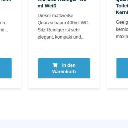
ml Weiß
Toile
Kernl
Dieser mattweiße
Geeig
ch.
Quarzschaum 400ml WC-
kernlo
d...
Sitz-Reiniger ist sehr
maxim
elegant, kompakt und...
In den
Warenkorb