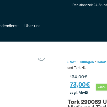
Reaktionszeit 24 Stun
ndendienst
Über uns
/
/
Start
Füllungen
Handt
und Tork H1
134,00
€
73,00
€
-46% 
zzgl. MwSt
Tork 290059 Un