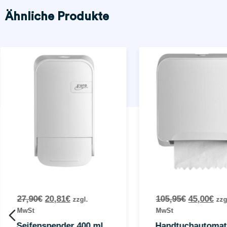
Ähnliche Produkte
27,90
€
20,81
€
105,95
€
45,00
€
zzgl.
zzg
MwSt
MwSt
Seifenspender 400 ml
Handtuchautomat