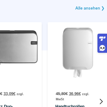
Alle ansehen ❯
9,8
€
33,09
€
45,80
€
36,96
€
zzgl.
zzgl.
MwSt
tz Duo-
Handtuchrollen