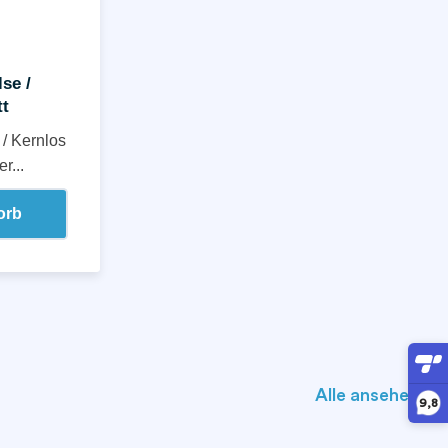
se /
tt
 / Kernlos
r...
orb
Alle ansehen ❯
9,8