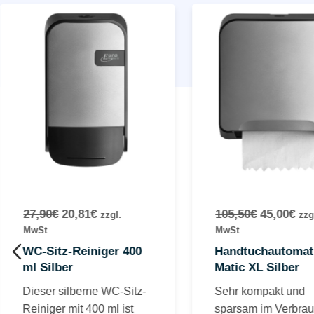
27,90
€
20,81
€
105,50
€
45,00
€
zzgl.
zzg
MwSt
MwSt
WC-Sitz-Reiniger 400
Handtuchautomat
ml Silber
Matic XL Silber
Dieser silberne WC-Sitz-
Sehr kompakt und
Reiniger mit 400 ml ist
sparsam im Verbrau