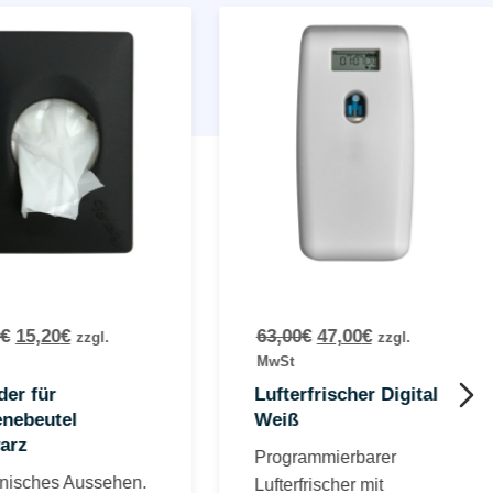
€
15,20
€
63,00
€
47,00
€
zzgl.
zzgl.
MwSt
er für
Lufterfrischer Digital
enebeutel
Weiß
arz
Programmierbarer
nisches Aussehen.
Lufterfrischer mit