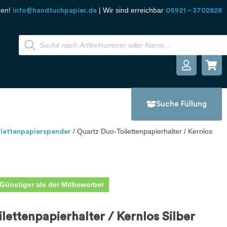
den!
| Wir sind erreichbar
info@handtuchpapier.de
05921 – 3702828
Suche Füllung
/ Quartz Duo-Toilettenpapierhalter / Kernlos
ilettenpapierspender
Günstiger als der Mitbewerber
lettenpapierhalter / Kernlos Silber