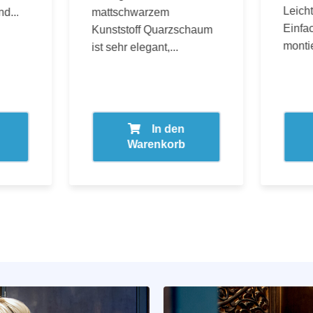
Leicht
d...
mattschwarzem
Einfa
Kunststoff Quarzschaum
monti
ist sehr elegant,...
In den
Warenkorb