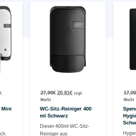
27,90
€
20,81
€
17,00
l.
zzgl.
MwSt
MwSt
 Mini
WC-Sitz-Reiniger 400
Spend
ml Schwarz
Hygi
Schw
Dieser 400ml WC-Sitz-
Hygie
ch.
Reiniger aus