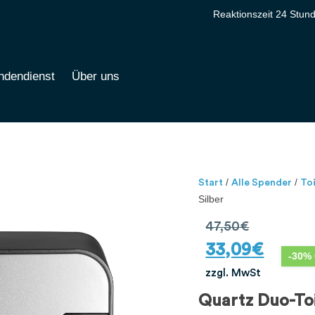
Reaktionszeit 24 Stun
ndendienst
Über uns
/
/
Start
Alle Spender
To
Silber
47,50
€
33,09
€
-30% 
zzgl. MwSt
Quartz Duo-Toi