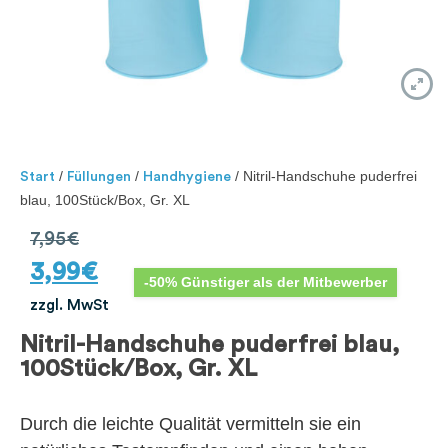
/
/
/ Nitril-Handschuhe puderfrei
Start
Füllungen
Handhygiene
blau, 100Stück/Box, Gr. XL
7,95
€
3,99
€
-50% Günstiger als der Mitbewerber
zzgl. MwSt
Nitril-Handschuhe puderfrei blau,
100Stück/Box, Gr. XL
Durch die leichte Qualität vermitteln sie ein